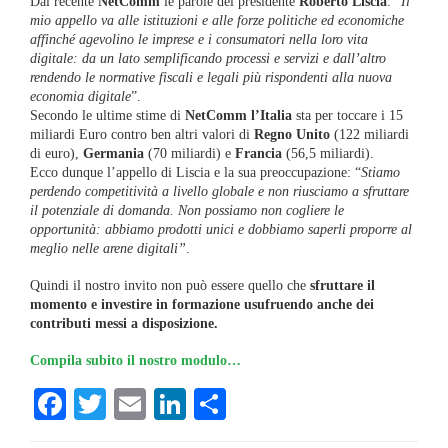
Dal recente
NetComm
le parole del presidente
Roberto Liscia
: “
Il
mio appello va alle istituzioni e alle forze politiche ed economiche
affinché agevolino le imprese e i consumatori nella loro vita
digitale: da un lato semplificando processi e servizi e dall’altro
rendendo le normative fiscali e legali più rispondenti alla nuova
economia digitale
”.
Secondo le ultime stime di
NetComm l’Italia
sta per toccare i 15
miliardi Euro contro ben altri valori di
Regno Unito
(122 miliardi
di euro),
Germania
(70 miliardi) e
Francia
(56,5 miliardi).
Ecco dunque l’appello di Liscia e la sua preoccupazione: “
Stiamo
perdendo competitività a livello globale e non riusciamo a sfruttare
il potenziale di domanda. Non possiamo non cogliere le
opportunità: abbiamo prodotti unici e dobbiamo saperli proporre al
meglio nelle arene digitali”
.
Quindi il nostro invito non può essere quello che
sfruttare il
momento e investire in formazione usufruendo anche dei
contributi messi a disposizione.
Compila subito il nostro modulo…
Facebook
Twitter
Email
LinkedIn
Condividi