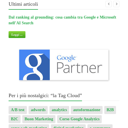
Ultimi articoli
Dal ranking al grounding: cosa cambia tra Google e Microsoft
La gu
nell’AI Search
non 
Leggi ...
Legg
Per i più nostalgici: “la Tag Cloud”
A/B test
adwords
analytics
autoformazione
B2B
B2C
Buon Marketing
Corso Google Analytics
corso web marketing
digital marketing
e-commerce