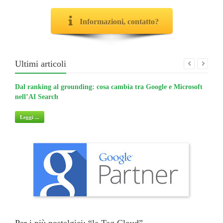
Informazioni, contatto?
Ultimi articoli
Dal ranking al grounding: cosa cambia tra Google e Microsoft
La gu
nell’AI Search
non 
Leggi ...
Legg
Per i più nostalgici: “la Tag Cloud”