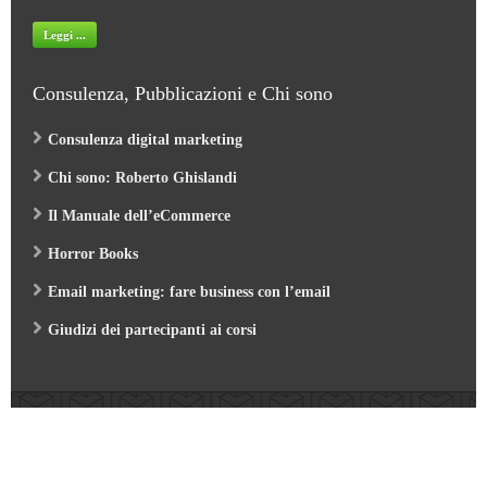
Leggi ...
Consulenza, Pubblicazioni e Chi sono
Consulenza digital marketing
Chi sono: Roberto Ghislandi
Il Manuale dell’eCommerce
Horror Books
Email marketing: fare business con l’email
Giudizi dei partecipanti ai corsi
Web Marketing Garden
- by Roberto Ghislandi © 2026
AI per Aziende: opportunità e pratica
/
Corso GA4 (Google Analytics 4) e Looker Studio
/