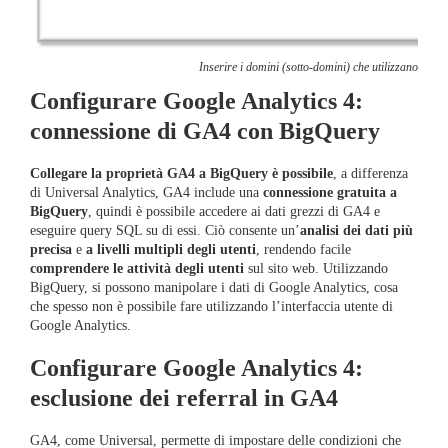
Inserire i domini (sotto-domini) che utilizzano lo s
Configurare Google Analytics 4:
connessione di GA4 con BigQuery
Collegare la proprietà GA4 a BigQuery è possibile
, a differenza
di Universal Analytics, GA4 include una
connessione gratuita a
BigQuery
, quindi è possibile accedere ai dati grezzi di GA4 e
eseguire query SQL su di essi. Ciò consente un’
analisi dei dati più
precisa
e
a livelli multipli degli utenti
, rendendo facile
comprendere le attività degli utenti
sul sito web. Utilizzando
BigQuery, si possono manipolare i dati di Google Analytics, cosa
che spesso non è possibile fare utilizzando l’interfaccia utente di
Google Analytics.
Configurare Google Analytics 4:
esclusione dei referral in GA4
GA4, come Universal, permette di impostare delle condizioni che