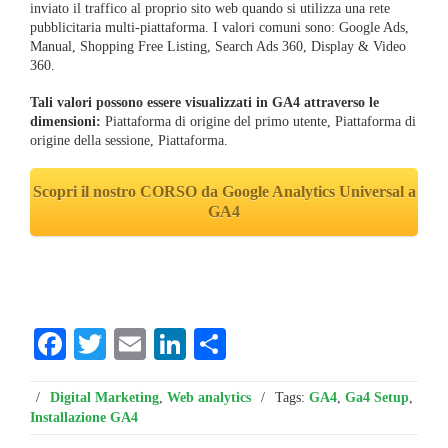
inviato il traffico al proprio sito web quando si utilizza una rete
pubblicitaria multi-piattaforma. I valori comuni sono: Google Ads,
Manual, Shopping Free Listing, Search Ads 360, Display & Video
360.
Tali valori possono essere visualizzati in GA4 attraverso le
dimensioni:
Piattaf
orma di origine del primo utente,
Piattaf
orma di
origine della sessione, Piattaforma.
Scopri il nostro CORSO da Google Analytics Universal a
GA4
Facebook
Twitter
Email
LinkedIn
Condividi
/
Digital Marketing
,
Web analytics
/
Tags:
GA4
,
Ga4 Setup
,
Installazione GA4