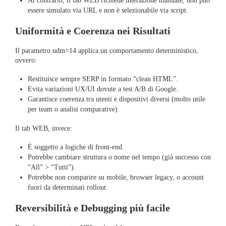
Al contrario, il tab WEB richiede interazione manuale, non può
essere simulato via URL e non è selezionabile via script.
Uniformità e Coerenza nei Risultati
Il parametro udm=14 applica un comportamento deterministico,
ovvero:
Restituisce sempre SERP in formato “clean HTML”.
Evita variazioni UX/UI dovute a test A/B di Google.
Garantisce coerenza tra utenti e dispositivi diversi (molto utile
per team o analisi comparative).
Il tab WEB, invece:
È soggetto a logiche di front-end.
Potrebbe cambiare struttura o nome nel tempo (già successo con
“All” > “Tutti”).
Potrebbe non comparire su mobile, browser legacy, o account
fuori da determinati rollout.
Reversibilità e Debugging più facile