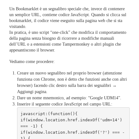
Un Bookmarklet è un segnalibro speciale che, invece di contenere
un semplice URL, contiene codice JavaScript. Quando si clicca sul
bookmarklet, il codice viene eseguito sulla pagina web che si sta
visitando.
In pratica, è uno script “one-click” che modifica il comportamento
della pagina senza bisogno di ricorrere a modifiche manuali
dell’URL o a estensioni come Tampermonkey o altri plugin che
appesantiscono il browser.
Vediamo come procedere:
Creare un nuovo segnalibro nel proprio browser (attenzione
funziona con Chrome, non è detto che funzioni anche con altri
browser) facendo clic destro sulla barra dei segnalibri →
Aggiungi pagina.
Dare un nome mnemonico, ad esempio: “Google UDM14”.
Inserire il seguente codice JavaScript nel campo URL:
javascript:(function(){

if(window.location.href.indexOf('udm=14') 
=== -1) {

if(window.location.href.indexOf('?') === -
1) {
