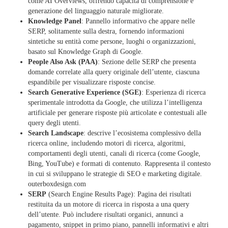
come AI Overviews, offrendo capacità di comprensione e
generazione del linguaggio naturale migliorate.​
Knowledge Panel
: Pannello informativo che appare nelle
SERP, solitamente sulla destra, fornendo informazioni
sintetiche su entità come persone, luoghi o organizzazioni,
basato sul Knowledge Graph di Google.​
People Also Ask (PAA)
: Sezione delle SERP che presenta
domande correlate alla query originale dell’utente, ciascuna
espandibile per visualizzare risposte concise.​
Search Generative Experience (SGE)
: Esperienza di ricerca
sperimentale introdotta da Google, che utilizza l’intelligenza
artificiale per generare risposte più articolate e contestuali alle
query degli utenti.​
Search Landscape
: descrive l’ecosistema complessivo della
ricerca online, includendo motori di ricerca, algoritmi,
comportamenti degli utenti, canali di ricerca (come Google,
Bing, YouTube) e formati di contenuto. Rappresenta il contesto
in cui si sviluppano le strategie di SEO e marketing digitale. ​
outerboxdesign.com
SERP
(Search Engine Results Page): Pagina dei risultati
restituita da un motore di ricerca in risposta a una query
dell’utente. Può includere risultati organici, annunci a
pagamento, snippet in primo piano, pannelli informativi e altri