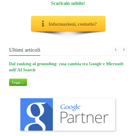
Scaricalo subito!
Informazioni, contatto?
Ultimi articoli
Dal ranking al grounding: cosa cambia tra Google e Microsoft
La gu
nell’AI Search
non 
Leggi ...
Legg