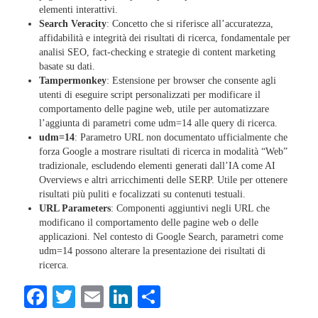
elementi interattivi.​
Search Veracity
: Concetto che si riferisce all’accuratezza,
affidabilità e integrità dei risultati di ricerca, fondamentale per
analisi SEO, fact-checking e strategie di content marketing
basate su dati.
Tampermonkey
: Estensione per browser che consente agli
utenti di eseguire script personalizzati per modificare il
comportamento delle pagine web, utile per automatizzare
l’aggiunta di parametri come udm=14 alle query di ricerca.​
udm=14
: Parametro URL non documentato ufficialmente che
forza Google a mostrare risultati di ricerca in modalità “Web”
tradizionale, escludendo elementi generati dall’IA come AI
Overviews e altri arricchimenti delle SERP. Utile per ottenere
risultati più puliti e focalizzati su contenuti testuali.
URL Parameters
: Componenti aggiuntivi negli URL che
modificano il comportamento delle pagine web o delle
applicazioni. Nel contesto di Google Search, parametri come
udm=14 possono alterare la presentazione dei risultati di
ricerca.​
Facebook
Twitter
Email
LinkedIn
Condividi