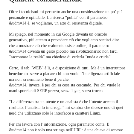
Oltre i tecnicismi mi permetto anche una considerazione un po’ più
personale e opinabile. La ricerca “pulita” con il parametro
&udm=14 è, se vogliamo, un atto di resistenza digitale.
Mi spiego, nel momento in cui Google diventa un oracolo
generativo, più attento a prevedere ciò che vogliamo sentirci dire
che a mostrare ciò che realmente esiste online, il parametro
&udm=14 diventa un gesto piccolo ma rivoluzionario: non farci
“raccontare la realtà” ma chiedere di vederla “nuda e cruda”.
Certo, il tab “WEB” è lì, a disposizione di tutti. Ma è un interruttore
beneducato: serve a placare chi non vuole l’intelligenza artificiale
ma non sa nemmeno bene il perché.
&udm=14, invece, è per chi sa cosa sta cercando. Per chi vuole le
mani sporche di SERP grezza, senza layer, senza trucco.
“La differenza tra un utente e un analista è che l’utente accetta il
risultato, l’analista lo interroga.” mi sembra che dicesse uno di quei
nerd che utilizzano solo le interfacce a caratteri Linux.
Per chi lavora con l’informazione, ogni parametro conta. E
&udm=14 non è solo una stringa nell’URL: è una chiave di accesso