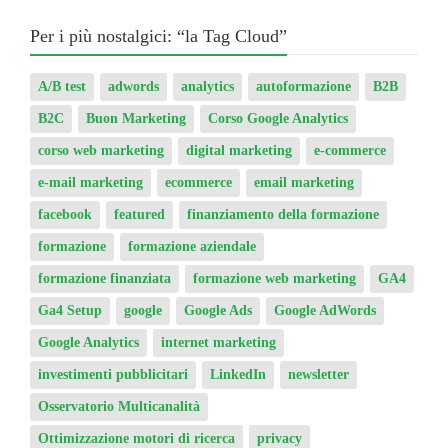
Per i più nostalgici: “la Tag Cloud”
A/B test
adwords
analytics
autoformazione
B2B
B2C
Buon Marketing
Corso Google Analytics
corso web marketing
digital marketing
e-commerce
e-mail marketing
ecommerce
email marketing
facebook
featured
finanziamento della formazione
formazione
formazione aziendale
formazione finanziata
formazione web marketing
GA4
Ga4 Setup
google
Google Ads
Google AdWords
Google Analytics
internet marketing
investimenti pubblicitari
LinkedIn
newsletter
Osservatorio Multicanalità
Ottimizzazione motori di ricerca
privacy