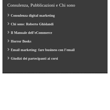
Consulenza, Pubblicazioni e Chi sono
Consulenza digital marketing
Chi sono: Roberto Ghislandi
Il Manuale dell’eCommerce
Horror Books
Email marketing: fare business con l’email
Giudizi dei partecipanti ai corsi
Web Marketing Garden
- by Roberto Ghislandi © 2026
AI per Aziende: opportunità e pratica
/
Corso GA4 (Google Analytics 4) e Looker Studio
/
Corso SEO & AI per i Motori di Ricerca 2026
/
Corso Google Tag Manager 2026
/
Corso Strategic Email Marketing 2026
/