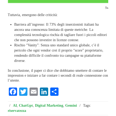
Swot anal
Tuttavia, emergono delle criticità:
Barriera all’ingresso: Il 73% degli inserzionisti italiani ha
ancora una conoscenza limitata di queste metriche. La
complessità tecnologica rischia di tagliare fuori i piccoli editori
che non possono investire in licenze costose.
Rischio “Vanity”: Senza uno standard unico globale, c’è il
pericolo che ogni vendor crei il proprio “score” proprietario,
rendendo difficile il confronto tra campagne su piattaforme
diverse.
In conclusione, il paper ci dice che dobbiamo smettere di contare le
impression e iniziare a far contare i secondi di reale connessione con
l’utente.
Facebook
Twitter
Email
LinkedIn
Condividi
/
AI
,
ChatGpt
,
Digital Marketing
,
Gemini
/
Tags:
riservatezza