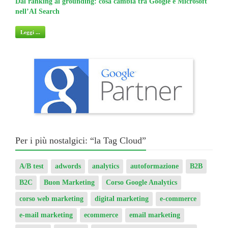
nell’AI Search
non 
Leggi ...
Legg
Per i più nostalgici: “la Tag Cloud”
A/B test
adwords
analytics
autoformazione
B2B
B2C
Buon Marketing
Corso Google Analytics
corso web marketing
digital marketing
e-commerce
e-mail marketing
ecommerce
email marketing