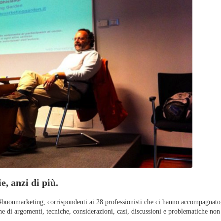
AI per Azie
opportunità
con l’AI Ge
, anzi di più.
 #buonmarketing, corrispondenti ai 28 professionisti che ci hanno accompagnato,
ne di argomenti, tecniche, considerazioni, casi, discussioni e problematiche non