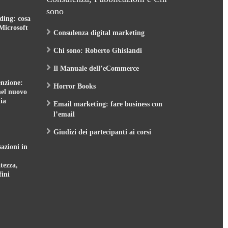
sono
ding: cosa
Microsoft
Consulenza digital marketing
Chi sono: Roberto Ghislandi
Il Manuale dell’eCommerce
nzione:
Horror Books
nel nuovo
ia
Email marketing: fare business con
l’email
Giudizi dei partecipanti ai corsi
sazioni in
tezza,
fini