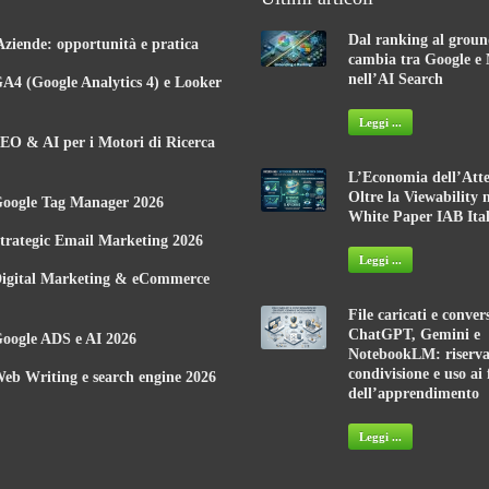
Dal ranking al groun
Aziende: opportunità e pratica
cambia tra Google e 
nell’AI Search
A4 (Google Analytics 4) e Looker
Leggi ...
EO & AI per i Motori di Ricerca
L’Economia dell’Atte
Oltre la Viewability 
Google Tag Manager 2026
White Paper IAB Ital
trategic Email Marketing 2026
Leggi ...
Digital Marketing & eCommerce
File caricati e conver
ChatGPT, Gemini e
oogle ADS e AI 2026
NotebookLM: riserva
condivisione e uso ai 
eb Writing e search engine 2026
dell’apprendimento
Leggi ...