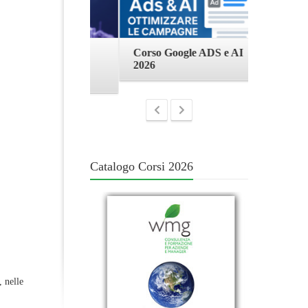
nde: dalle
Corso Google ADS e AI
Corso GA
 alla pratica
2026
Analytics
nerativa
Studio
Catalogo Corsi 2026
 nelle