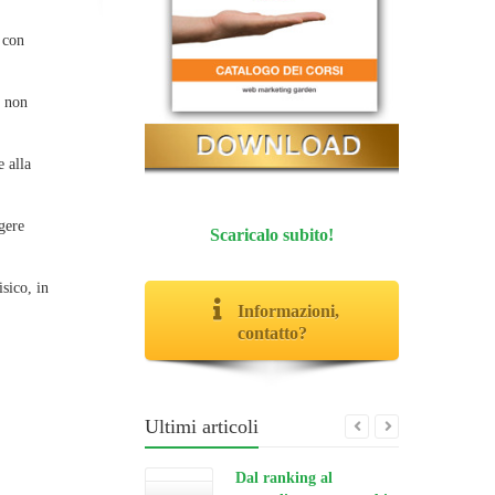
 con
i non
e alla
Scaricalo subito!
gere
isico, in
Informazioni,
contatto?
Ultimi articoli
Dal ranking al
grounding: cosa cambia