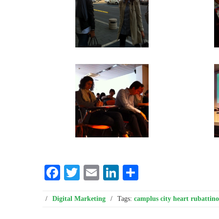
Facebook
Twitter
Email
LinkedIn
Condividi
/
Digital Marketing
/
Tags:
camplus city heart rubattino