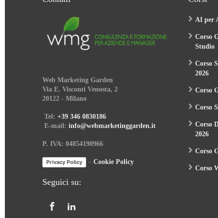
AI per 
Corso G
Studio
Corso S
2026
Web Marketing Garden
Via E. Visconti Venosta, 2
Corso 
20122 - Milano
Corso S
Tel:
+39 346 0830186
Corso 
E-mail:
info@webmarketinggarden.it
2026
P. IVA: 04854190966
Corso G
–
Cookie Policy
Privacy Policy
Corso W
Seguici su: