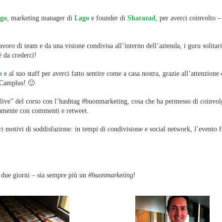
ago
, marketing manager di
Lago
e founder di
Sharazad
, per averci coinvolto –
ro di team e da una visione condivisa all’interno dell’azienda, i guru solitar
è da crederci!
o
e al suo staff per averci fatto sentire come a casa nostra, grazie all’attenzione 
l Camplus! 🙂
“live” del corso con l’hashtag #buonmarketing, cosa che ha permesso di coinvol
vamente con commenti e retweet.
tri motivi di soddisfazione: in tempi di condivisione e social network, l’evento f
 due giorni – sia sempre più un
#buonmarketing
!