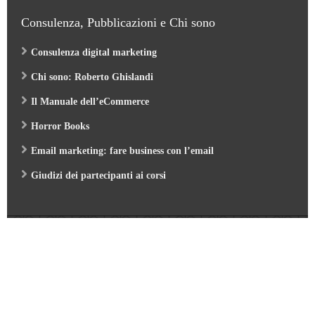
Consulenza, Pubblicazioni e Chi sono
Consulenza digital marketing
Chi sono: Roberto Ghislandi
Il Manuale dell’eCommerce
Horror Books
Email marketing: fare business con l’email
Giudizi dei partecipanti ai corsi
Web Marketing Garden
- by Roberto Ghislandi © 2026
AI per Aziende: opportunità e pratica
/
Corso GA4 (Google Analytics 4) e Looker Studio
/
Corso SEO & AI per i Motori di Ricerca 2026
/
Corso Google Tag Manager 2026
/
Corso Strategic Email Marketing 2026
/