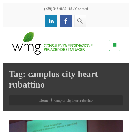
(+39) 346 0830 186
/
Contatti
Tag: camplus city heart
rubattino
Home
camplus city heart rubattino