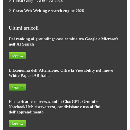
Corso Google ADS e AI 2026
Corso Web Writing e search engine 2026
Ultimi articoli
Dal ranking al grounding: cosa cambia tra Google e Microsoft
nell’AI Search
Leggi ...
L’Economia dell’Attenzione: Oltre la Viewability nel nuovo
White Paper IAB Italia
Leggi ...
File caricati e conversazioni in ChatGPT, Gemini e
NotebookLM: riservatezza, condivisione e uso ai fini
dell’apprendimento
Leggi ...