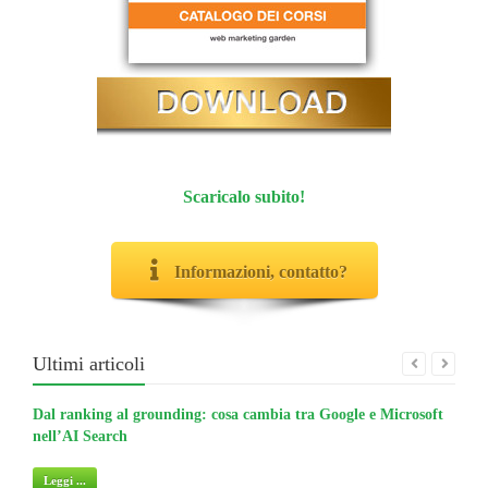
Scaricalo subito!
Informazioni, contatto?
Ultimi articoli
Dal ranking al grounding: cosa cambia tra Google e Microsoft
La gu
nell’AI Search
non 
Leggi ...
Legg