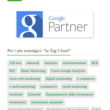
Per i più nostalgici: “la Tag Cloud”
A/B test
adwords
analytics
autoformazione
B2B
B2C
Buon Marketing
Corso Google Analytics
corso web marketing
digital marketing
e-commerce
e-mail marketing
ecommerce
email marketing
facebook
featured
finanziamento della formazione
formazione
formazione aziendale
formazione finanziata
formazione web marketing
GA4