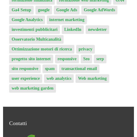
Ga4 Setup
google
Google Ads
Google AdWords
Google Analytics
internet marketing
investimenti pubblicitari
LinkedIn
newsletter
Osservatorio Multicanalità
Ottimizzazione motori di ricerca
privacy
progetto sito internet
responsive
Seo
serp
sito responsive
spam
transactional email
user experience
web analytics
Web marketing
web marketing garden
Contatti