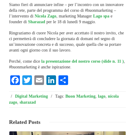
Siamo fieri di annunciare infine – per l’incontro con un innovatore
della rete, parte del programma del corso di #buonmarketing –
l’intervento di
Nicola Zago
, marketing Manager
Lago spa
e
founder di
Sharazad
per le 18 di lunedì 9 maggio.
Ringraziamo di cuore Nicola per aver accettato il nostro invito, che
ci permetterà di concludere la giornata di domani nel segno di
un’innovazione concreta e di successo, quale quella che sa portare
avanti ogni giorno con il suo lavoro.
Perché, come dice
la presentazione del nostro corso (slide n. 11 )
,
#buonmarketing è anche ispirazione.
Facebook
Twitter
Email
LinkedIn
Condividi
/
Digital Marketing
/
Tags:
Buon Marketing
,
lago
,
nicola
zago
,
sharazad
Related
Posts
Leggi ...