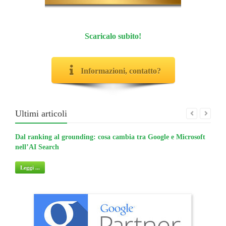
Scaricalo subito!
Informazioni, contatto?
Ultimi articoli
Dal ranking al grounding: cosa cambia tra Google e Microsoft
La gu
nell’AI Search
non 
Leggi ...
Legg