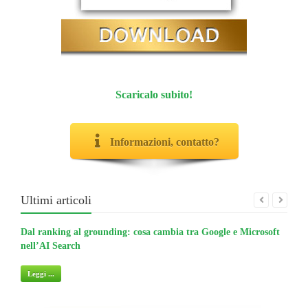
Scaricalo subito!
Informazioni, contatto?
Ultimi articoli
Dal ranking al grounding: cosa cambia tra Google e Microsoft
La gu
nell’AI Search
non 
Leggi ...
Legg