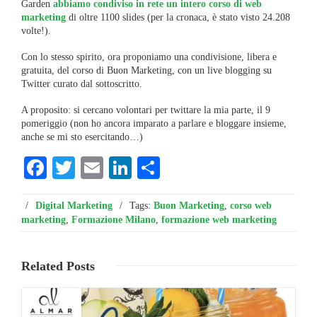
Garden
abbiamo condiviso in rete un intero corso di web
marketing
di oltre 1100 slides (per la cronaca, è stato visto 24.208
volte!).
Con lo stesso spirito, ora proponiamo una condivisione, libera e
gratuita, del corso di Buon Marketing, con un live blogging su
Twitter curato dal sottoscritto.
A proposito: si cercano volontari per twittare la mia parte, il 9
pomeriggio (non ho ancora imparato a parlare e bloggare insieme,
anche se mi sto esercitando…)
Facebook
Twitter
Email
LinkedIn
Condividi
/
Digital Marketing
/
Tags:
Buon Marketing
,
corso web
marketing
,
Formazione Milano
,
formazione web marketing
Related
Posts
Leggi ...