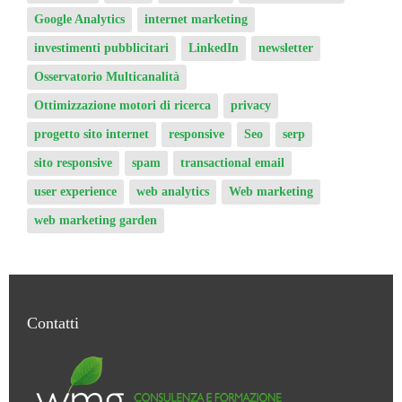
Google Analytics
internet marketing
investimenti pubblicitari
LinkedIn
newsletter
Osservatorio Multicanalità
Ottimizzazione motori di ricerca
privacy
progetto sito internet
responsive
Seo
serp
sito responsive
spam
transactional email
user experience
web analytics
Web marketing
web marketing garden
Contatti