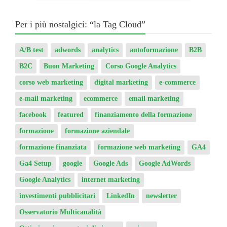
Per i più nostalgici: “la Tag Cloud”
A/B test
adwords
analytics
autoformazione
B2B
B2C
Buon Marketing
Corso Google Analytics
corso web marketing
digital marketing
e-commerce
e-mail marketing
ecommerce
email marketing
facebook
featured
finanziamento della formazione
formazione
formazione aziendale
formazione finanziata
formazione web marketing
GA4
Ga4 Setup
google
Google Ads
Google AdWords
Google Analytics
internet marketing
investimenti pubblicitari
LinkedIn
newsletter
Osservatorio Multicanalità
Ottimizzazione motori di ricerca
privacy