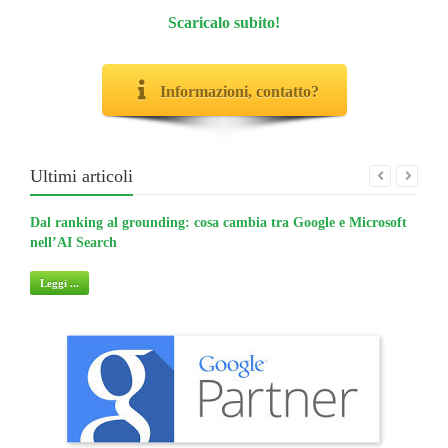
Scaricalo subito!
Informazioni, contatto?
Ultimi articoli
Dal ranking al grounding: cosa cambia tra Google e Microsoft
La gu
nell’AI Search
non 
Leggi ...
Legg