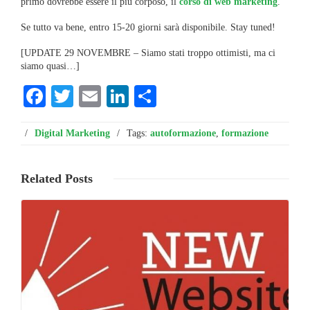
primo dovrebbe essere il più corposo, il
corso di web marketing
.
Se tutto va bene, entro 15-20 giorni sarà disponibile. Stay tuned!
[UPDATE 29 NOVEMBRE – Siamo stati troppo ottimisti, ma ci
siamo quasi…]
Facebook
Twitter
Email
LinkedIn
Condividi
/
Digital Marketing
/
Tags:
autoformazione
,
formazione
Related
Posts
Leggi ...