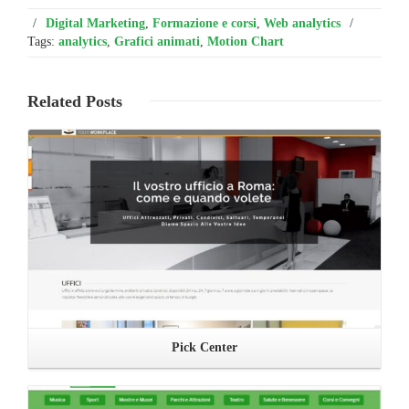
/
Digital Marketing
,
Formazione e corsi
,
Web analytics
/
Tags:
analytics
,
Grafici animati
,
Motion Chart
Related
Posts
Leggi ...
Pick Center
Leggi ...