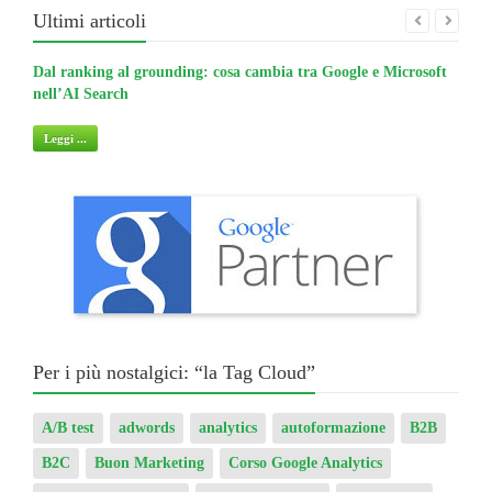
Ultimi articoli
Dal ranking al grounding: cosa cambia tra Google e Microsoft
La gu
nell’AI Search
non 
Leggi ...
Legg
Per i più nostalgici: “la Tag Cloud”
A/B test
adwords
analytics
autoformazione
B2B
B2C
Buon Marketing
Corso Google Analytics