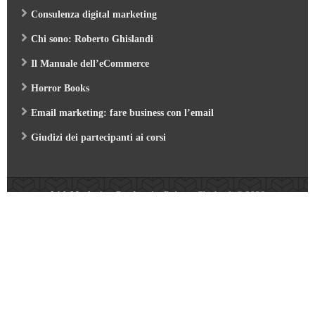
Consulenza digital marketing
Chi sono: Roberto Ghislandi
Il Manuale dell’eCommerce
Horror Books
Email marketing: fare business con l’email
Giudizi dei partecipanti ai corsi
Web Marketing Garden
- by Roberto Ghislandi © 2026
AI per Aziende: opportunità e pratica
/
Corso GA4 (Google Analytics 4) e Looker Studio
/
Corso SEO & AI per i Motori di Ricerca 2026
/
Corso Google Tag Manager 2026
/
Corso Strategic Email Marketing 2026
/
Corso Digital Marketing & eCommerce 2026
/
Corso Google ADS e AI 2026
/
Corso Web Writing e search engine 2026