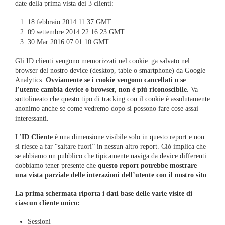
date della prima vista dei 3 clienti:
18 febbraio 2014 11.37 GMT
09 settembre 2014 22:16:23 GMT
30 Mar 2016 07:01:10 GMT
Gli ID clienti vengono memorizzati nel cookie_ga salvato nel
browser del nostro device (desktop, table o smartphone) da Google
Analytics.
Ovviamente se i cookie vengono cancellati o se
l’utente cambia device o browser, non è più riconoscibile
. Va
sottolineato che questo tipo di tracking con il cookie è assolutamente
anonimo anche se come vedremo dopo si possono fare cose assai
interessanti.
L’
ID Cliente
è una dimensione visibile solo in questo report e non
si riesce a far “saltare fuori” in nessun altro report. Ciò implica che
se abbiamo un pubblico che tipicamente naviga da device differenti
dobbiamo tener presente che
questo report potrebbe mostrare
una vista parziale delle interazioni dell’utente con il nostro sito
.
La prima schermata riporta i dati base delle varie visite di
ciascun cliente unico:
Sessioni