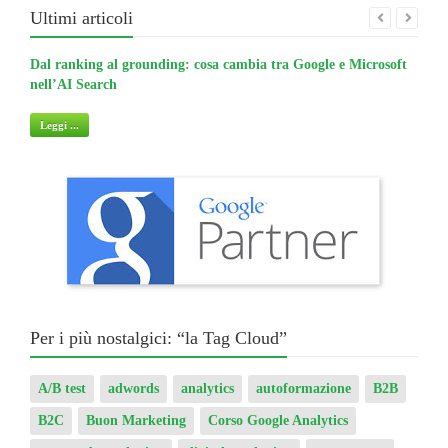
Ultimi articoli
Dal ranking al grounding: cosa cambia tra Google e Microsoft
La gu
nell’AI Search
non 
Leggi ...
Legg
Per i più nostalgici: “la Tag Cloud”
A/B test
adwords
analytics
autoformazione
B2B
B2C
Buon Marketing
Corso Google Analytics