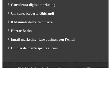
Consulenza digital marketing
Chi sono: Roberto Ghislandi
Il Manuale dell’eCommerce
Horror Books
Email marketing: fare business con l’email
Giudizi dei partecipanti ai corsi
Web Marketing Garden
- by Roberto Ghislandi © 2026
AI per Aziende: opportunità e pratica
/
Corso GA4 (Google Analytics 4) e Looker Studio
/
Corso SEO & AI per i Motori di Ricerca 2026
/
Corso Google Tag Manager 2026
/
Corso Strategic Email Marketing 2026
/
Corso Digital Marketing & eCommerce 2026
/
Corso Google ADS e AI 2026
/
Corso Web Writing e search engine 2026