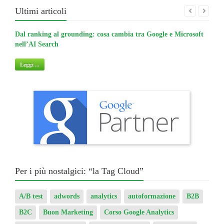
Ultimi articoli
Dal ranking al grounding: cosa cambia tra Google e Microsoft
La gu
nell’AI Search
non 
Leggi ...
Legg
Per i più nostalgici: “la Tag Cloud”
A/B test
adwords
analytics
autoformazione
B2B
B2C
Buon Marketing
Corso Google Analytics