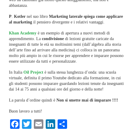
abbastanza.
P
.
Kotler
nel suo libro
Marketing laterale
spiega come applicare
al marketing
il pensiero divergente e i relativi vantaggi.
Khan Academy
è un esempio di apertura a nuovi metodi di
apprendimento. La
condivisione
di lezioni gratuite caricate da
insegnanti di tutte le età su moltissimi temi (dall’algebra alla storia
dell’arte fino ad arrivare alla medicina) ci colloca in un panorama
molto più ampio in cui le risorse per apprendere e imparare possono
essere utilizzate da tutti e personalizzate.
In Italia
Oil Project
è sulla stessa lunghezza d’onda: una scuola
virtuale, definita il primo Youtube dedicato alla formazione, in cui
gli studenti possono imparare guardando lezioni tenute da insegnanti
dai 14 ai 75 anni a qualsiasi ore del giorno e della notte!
La parola d’ordine quindi è
Non si smette mai di imparare !!!!
Buon lavoro a tutti!
Facebook
Twitter
Email
LinkedIn
Condividi