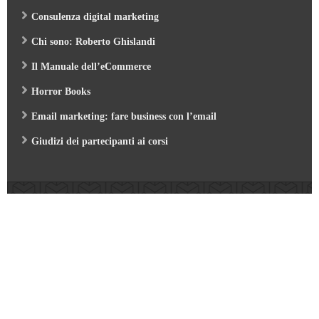
Consulenza digital marketing
Chi sono: Roberto Ghislandi
Il Manuale dell’eCommerce
Horror Books
Email marketing: fare business con l’email
Giudizi dei partecipanti ai corsi
Web Marketing Garden
- by Roberto Ghislandi © 2026
AI per Aziende: opportunità e pratica
/
Corso GA4 (Google Analytics 4) e Looker Studio
/
Corso SEO & AI per i Motori di Ricerca 2026
/
Corso Google Tag Manager 2026
/
Corso Strategic Email Marketing 2026
/
Corso Digital Marketing & eCommerce 2026
/
Corso Google ADS e AI 2026
/
Corso Web Writing e search engine 2026