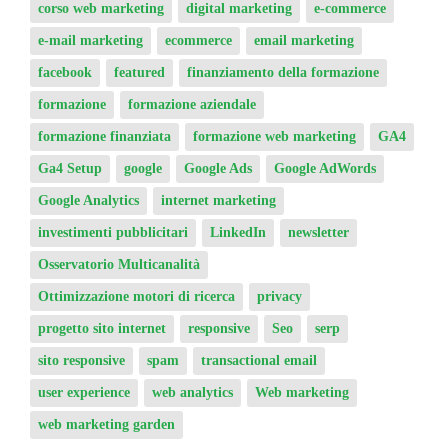
corso web marketing
digital marketing
e-commerce
e-mail marketing
ecommerce
email marketing
facebook
featured
finanziamento della formazione
formazione
formazione aziendale
formazione finanziata
formazione web marketing
GA4
Ga4 Setup
google
Google Ads
Google AdWords
Google Analytics
internet marketing
investimenti pubblicitari
LinkedIn
newsletter
Osservatorio Multicanalità
Ottimizzazione motori di ricerca
privacy
progetto sito internet
responsive
Seo
serp
sito responsive
spam
transactional email
user experience
web analytics
Web marketing
web marketing garden