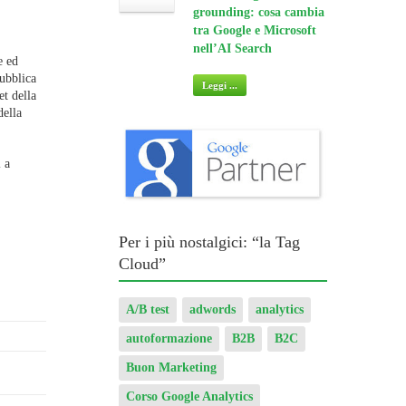
tra Google e Microsoft
nell’AI Search
e ed
Leggi ...
pubblica
et della
della
 a
Per i più nostalgici: “la Tag
Cloud”
A/B test
adwords
analytics
autoformazione
B2B
B2C
Buon Marketing
Corso Google Analytics