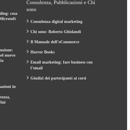
sono
ding: cosa
Microsoft
Consulenza digital marketing
Chi sono: Roberto Ghislandi
Il Manuale dell’eCommerce
nzione:
Horror Books
nel nuovo
ia
Email marketing: fare business con
l’email
Giudizi dei partecipanti ai corsi
sazioni in
tezza,
fini