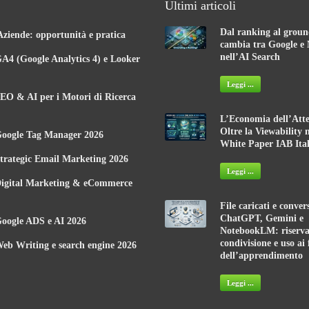
Dal ranking al groun
Aziende: opportunità e pratica
cambia tra Google e 
nell’AI Search
A4 (Google Analytics 4) e Looker
Leggi ...
EO & AI per i Motori di Ricerca
L’Economia dell’Atte
Oltre la Viewability 
Google Tag Manager 2026
White Paper IAB Ital
trategic Email Marketing 2026
Leggi ...
Digital Marketing & eCommerce
File caricati e conver
ChatGPT, Gemini e
oogle ADS e AI 2026
NotebookLM: riserva
condivisione e uso ai 
eb Writing e search engine 2026
dell’apprendimento
Leggi ...