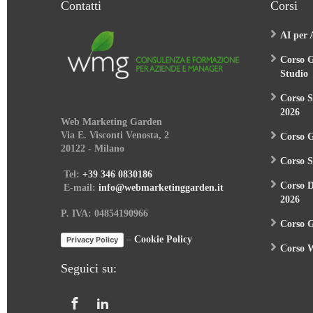
AI per 
Corso G
Studio
Corso S
2026
Web Marketing Garden
Via E. Visconti Venosta, 2
Corso 
20122 - Milano
Corso S
Tel:
+39 346 0830186
Corso 
E-mail:
info@webmarketinggarden.it
2026
P. IVA: 04854190966
Corso G
–
Cookie Policy
Privacy Policy
Corso W
Seguici su: