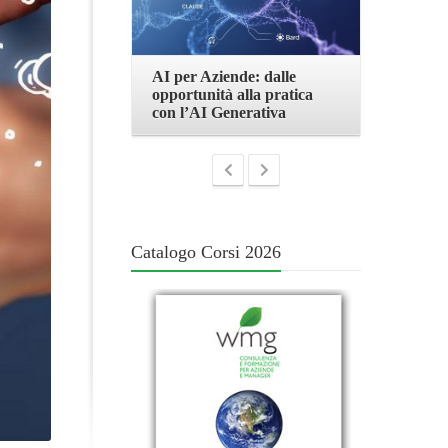
nde: dalle
Corso Google ADS e AI
Corso GA
 alla pratica
2026
Analytics
nerativa
Studio
Catalogo Corsi 2026