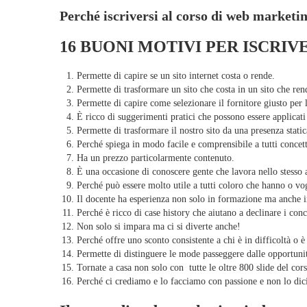
Perché iscriversi al corso di web marke
16 BUONI MOTIVI PER ISCRI
Permette di capire se un sito internet costa o rende.
Permette di trasformare un sito che costa in un sito che ren
Permette di capire come selezionare il fornitore giusto per 
È ricco di suggerimenti pratici che possono essere applicati 
Permette di trasformare il nostro sito da una presenza static
Perché spiega in modo facile e comprensibile a tutti concett
Ha un prezzo particolarmente contenuto.
È una occasione di conoscere gente che lavora nello stesso
Perché può essere molto utile a tutti coloro che hanno o vo
Il docente ha esperienza non solo in formazione ma anche i
Perché è ricco di case history che aiutano a declinare i conce
Non solo si impara ma ci si diverte anche!
Perché offre uno sconto consistente a chi è in difficoltà o è
Permette di distinguere le mode passeggere dalle opportunit
Tornate a casa non solo con tutte le oltre 800 slide del co
Perché ci crediamo e lo facciamo con passione e non lo dic