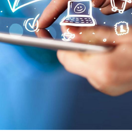
AI per Azie
opportunità
con l’AI Ge