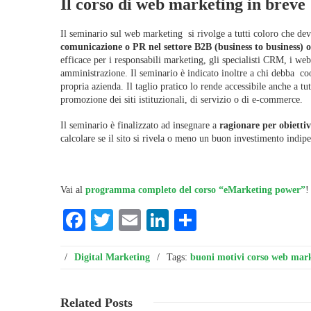
Il corso di web marketing in breve
Il seminario sul web marketing si rivolge a tutti coloro che d
comunicazione o PR nel settore B2B (business to business) 
efficace per i responsabili marketing, gli specialisti CRM, i we
amministrazione. Il seminario è indicato inoltre a chi debba coor
propria azienda. Il taglio pratico lo rende accessibile anche a t
promozione dei siti istituzionali, di servizio o di e-commerce.
Il seminario è finalizzato ad insegnare a
ragionare per obiettiv
calcolare se il sito si rivela o meno un buon investimento indip
Vai al
programma completo del corso “eMarketing power”
!
Facebook
Twitter
Email
LinkedIn
Condividi
/
Digital Marketing
/
Tags:
buoni motivi corso web mar
Leggi ...
Related
Posts