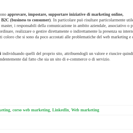
evono
approvare, impostare, supportare iniziative di marketing online,
o B2C (business to consumer)
. In particolare può risultare particolarmente util
b master, i responsabili della comunicazione in ambito aziendale, associativo o 
dinare, realizzare o gestire direttamente o indirettamente la presenza su intern
utti coloro che si sono da poco accostati alle problematiche del web marketing e 
i
individuando quelli del proprio sito, attribuendogli un valore e riuscire quindi
endentemente dal fatto che sia un sito di e-commerce o di servizio.
keting
,
corso web marketing
,
LinkedIn
,
Web marketing
Leggi ...
Leggi ...