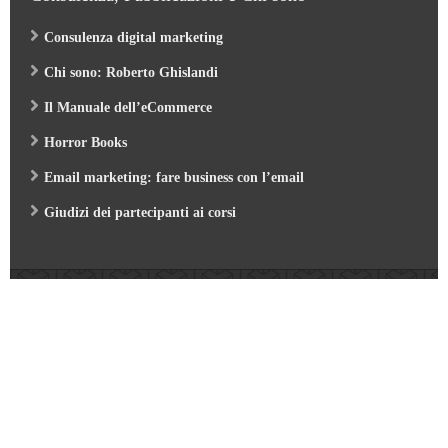
Consulenza digital marketing
Chi sono: Roberto Ghislandi
Il Manuale dell’eCommerce
Horror Books
Email marketing: fare business con l’email
Giudizi dei partecipanti ai corsi
Web Marketing Garden
- by Roberto Ghislandi © 2026
AI per Aziende: opportunità e pratica
/
Corso GA4 (Google Analytics 4) e Looker Studio
/
Corso SEO & AI per i Motori di Ricerca 2026
/
Corso Google Tag Manager 2026
/
Corso Strategic Email Marketing 2026
/
Corso Digital Marketing & eCommerce 2026
/
Corso Google ADS e AI 2026
/
Corso Web Writing e search engine 2026