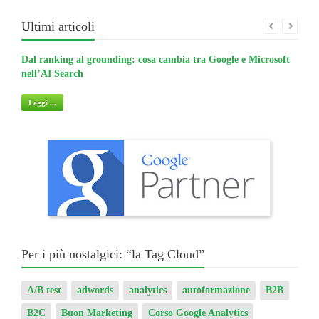
Ultimi articoli
Dal ranking al grounding: cosa cambia tra Google e Microsoft
La gu
nell’AI Search
non 
Leggi ...
Legg
Per i più nostalgici: “la Tag Cloud”
A/B test
adwords
analytics
autoformazione
B2B
B2C
Buon Marketing
Corso Google Analytics