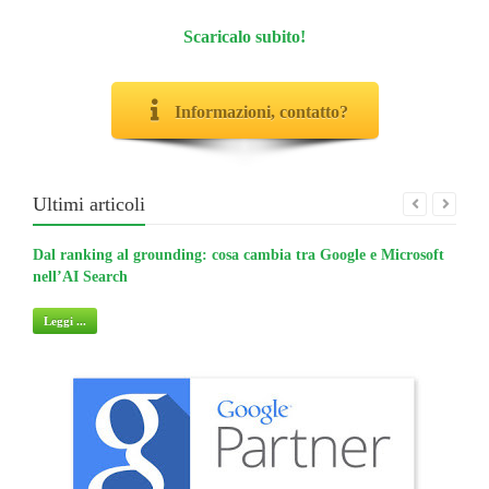
Scaricalo subito!
Informazioni, contatto?
Ultimi articoli
Dal ranking al grounding: cosa cambia tra Google e Microsoft
La gu
nell’AI Search
non 
Leggi ...
Legg