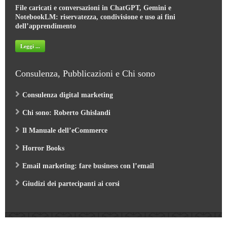
File caricati e conversazioni in ChatGPT, Gemini e
NotebookLM: riservatezza, condivisione e uso ai fini
dell’apprendimento
Leggi ...
Consulenza, Pubblicazioni e Chi sono
Consulenza digital marketing
Chi sono: Roberto Ghislandi
Il Manuale dell’eCommerce
Horror Books
Email marketing: fare business con l’email
Giudizi dei partecipanti ai corsi
Web Marketing Garden
- by Roberto Ghislandi © 2026