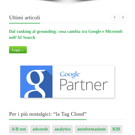
Ultimi articoli
Dal ranking al grounding: cosa cambia tra Google e Microsoft
La gu
nell’AI Search
non 
Leggi ...
Legg
Per i più nostalgici: “la Tag Cloud”
A/B test
adwords
analytics
autoformazione
B2B