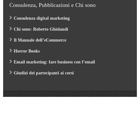
Consulenza, Pubblicazioni e Chi sono
Consulenza digital marketing
Chi sono: Roberto Ghislandi
Il Manuale dell’eCommerce
Horror Books
Email marketing: fare business con l’email
Giudizi dei partecipanti ai corsi
Web Marketing Garden
- by Roberto Ghislandi © 2026
AI per Aziende: opportunità e pratica
/
Corso GA4 (Google Analytics 4) e Looker Studio
/
Corso SEO & AI per i Motori di Ricerca 2026
/
Corso Google Tag Manager 2026
/
Corso Strategic Email Marketing 2026
/