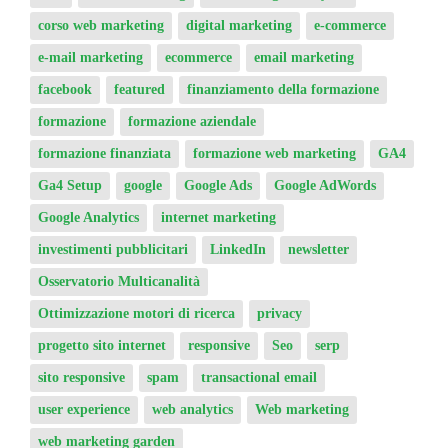
corso web marketing
digital marketing
e-commerce
e-mail marketing
ecommerce
email marketing
facebook
featured
finanziamento della formazione
formazione
formazione aziendale
formazione finanziata
formazione web marketing
GA4
Ga4 Setup
google
Google Ads
Google AdWords
Google Analytics
internet marketing
investimenti pubblicitari
LinkedIn
newsletter
Osservatorio Multicanalità
Ottimizzazione motori di ricerca
privacy
progetto sito internet
responsive
Seo
serp
sito responsive
spam
transactional email
user experience
web analytics
Web marketing
web marketing garden