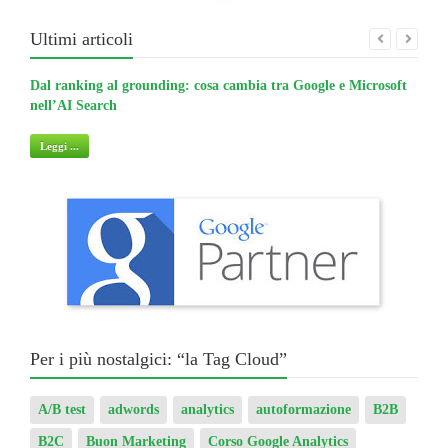
Ultimi articoli
Dal ranking al grounding: cosa cambia tra Google e Microsoft
La gu
nell’AI Search
non 
Leggi ...
Legg
Per i più nostalgici: “la Tag Cloud”
A/B test
adwords
analytics
autoformazione
B2B
B2C
Buon Marketing
Corso Google Analytics