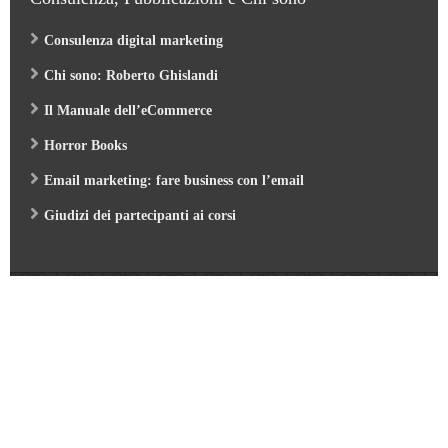
Consulenza digital marketing
Chi sono: Roberto Ghislandi
Il Manuale dell’eCommerce
Horror Books
Email marketing: fare business con l’email
Giudizi dei partecipanti ai corsi
Web Marketing Garden
- by Roberto Ghislandi © 2026
AI per Aziende: opportunità e pratica
/
Corso GA4 (Google Analytics 4) e Looker Studio
/
Corso SEO & AI per i Motori di Ricerca 2026
/
Corso Google Tag Manager 2026
/
Corso Strategic Email Marketing 2026
/
Corso Digital Marketing & eCommerce 2026
/
Corso Google ADS e AI 2026
/
Corso Web Writing e search engine 2026