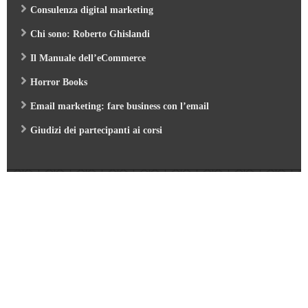
Consulenza digital marketing
Chi sono: Roberto Ghislandi
Il Manuale dell’eCommerce
Horror Books
Email marketing: fare business con l’email
Giudizi dei partecipanti ai corsi
Web Marketing Garden
- by Roberto Ghislandi © 2026
AI per Aziende: opportunità e pratica
/
Corso GA4 (Google Analytics 4) e Looker Studio
/
Corso SEO & AI per i Motori di Ricerca 2026
/
Corso Google Tag Manager 2026
/
Corso Strategic Email Marketing 2026
/
Corso Digital Marketing & eCommerce 2026
/
Corso Google ADS e AI 2026
/
Corso Web Writing e search engine 2026