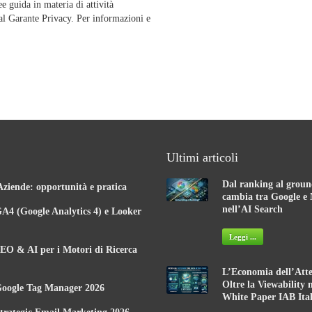
e guida in materia di attività
l Garante Privacy. Per informazioni e
Ultimi articoli
Dal ranking al groun
Aziende: opportunità e pratica
cambia tra Google e 
nell’AI Search
A4 (Google Analytics 4) e Looker
Leggi ...
EO & AI per i Motori di Ricerca
L’Economia dell’Atte
Oltre la Viewability 
Google Tag Manager 2026
White Paper IAB Ital