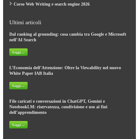
Corso Web Writing e search engine 2026
Ultimi articoli
Dal ranking al grounding: cosa cambia tra Google e Microsoft
nell’AI Search
Leggi ...
L’Economia dell’Attenzione: Oltre la Viewability nel nuovo
White Paper IAB Italia
Leggi ...
File caricati e conversazioni in ChatGPT, Gemini e
NotebookLM: riservatezza, condivisione e uso ai fini
dell’apprendimento
Leggi ...