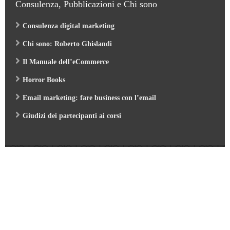
Consulenza, Pubblicazioni e Chi sono
Consulenza digital marketing
Chi sono: Roberto Ghislandi
Il Manuale dell’eCommerce
Horror Books
Email marketing: fare business con l’email
Giudizi dei partecipanti ai corsi
Web Marketing Garden
- by Roberto Ghislandi © 2026
AI per Aziende: opportunità e pratica
/
Corso GA4 (Google Analytics 4) e Looker Studio
/
Corso SEO & AI per i Motori di Ricerca 2026
/
Corso Google Tag Manager 2026
/
Corso Strategic Email Marketing 2026
/
Corso Digital Marketing & eCommerce 2026
/