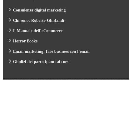
Consulenza digital marketing
Chi sono: Roberto Ghislandi
Il Manuale dell’eCommerce
Horror Books
Email marketing: fare business con l’email
Giudizi dei partecipanti ai corsi
Web Marketing Garden
- by Roberto Ghislandi © 2026
AI per Aziende: opportunità e pratica
/
Corso GA4 (Google Analytics 4) e Looker Studio
/
Corso SEO & AI per i Motori di Ricerca 2026
/
Corso Google Tag Manager 2026
/
Corso Strategic Email Marketing 2026
/
Corso Digital Marketing & eCommerce 2026
/
Corso Google ADS e AI 2026
/
Corso Web Writing e search engine 2026