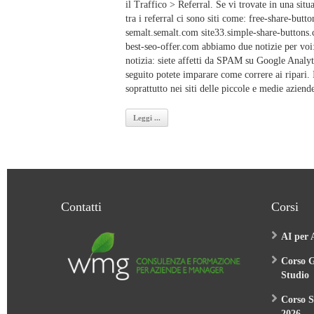
il Traffico > Referral. Se vi trovate in una situ
tra i referral ci sono siti come: free-share-but
semalt.semalt.com site33.simple-share-buttons
best-seo-offer.com abbiamo due notizie per voi:
notizia: siete affetti da SPAM su Google Analyt
seguito potete imparare come correre ai ripari.
soprattutto nei siti delle piccole e medie aziend
Leggi ...
Contatti
Corsi
AI per 
Corso G
Studio
Corso S
2026