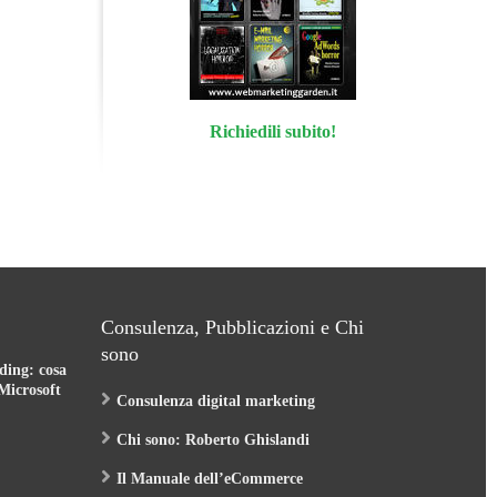
Richiedili subito!
Consulenza, Pubblicazioni e Chi
sono
ding: cosa
Microsoft
Consulenza digital marketing
Chi sono: Roberto Ghislandi
Il Manuale dell’eCommerce