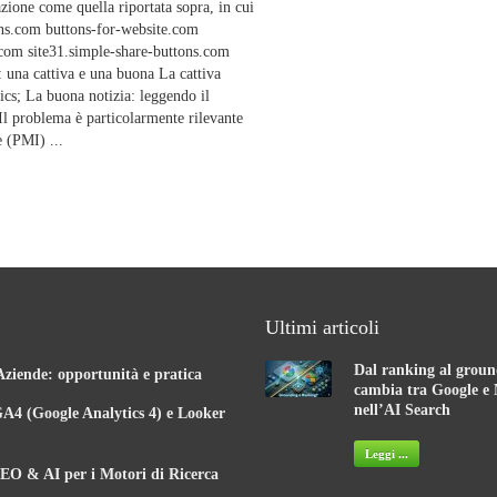
azione come quella riportata sopra, in cui
tons.com buttons-for-website.com
.com site31.simple-share-buttons.com
 una cattiva e una buona La cattiva
ics; La buona notizia: leggendo il
 Il problema è particolarmente rilevante
e (PMI) ...
Ultimi articoli
Dal ranking al groun
Aziende: opportunità e pratica
cambia tra Google e 
nell’AI Search
A4 (Google Analytics 4) e Looker
Leggi ...
EO & AI per i Motori di Ricerca