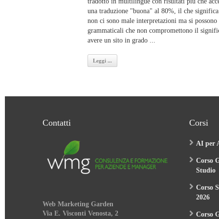
tradotto in multilingue con risultati più che acc
una traduzione "buona" al 80%, il che significa
non ci sono male interpretazioni ma si possono ve
grammaticali che non compromettono il significa
avere un sito in grado ...
Leggi ...
Contatti
Corsi
AI per 
Corso G
Studio
Corso S
2026
Web Marketing Garden
Via E. Visconti Venosta, 2
Corso 