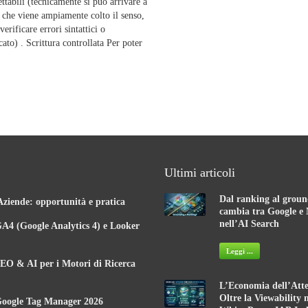
ettabili (tecnicamente si può arrivare a
 che viene ampiamente colto il senso,
rificare errori sintattici o
to) . Scrittura controllata Per poter
Ultimi articoli
Dal ranking al groun
Aziende: opportunità e pratica
cambia tra Google e 
nell’AI Search
A4 (Google Analytics 4) e Looker
Leggi ...
EO & AI per i Motori di Ricerca
L’Economia dell’Atte
Oltre la Viewability 
Google Tag Manager 2026