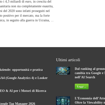
o i 4,3 miliardi di euro, in crescita del
anitaria non sia completamente esaurita,
esi del 2020 sono infatti proseguiti nel
o positivo per il mercato, ma la forte
ica, in seguito alla guerra in Ucraina, ...
Ultimi articoli
Dal ranking al groun
Aziende: opportunità e pratica
cambia tra Google e 
nell’AI Search
A4 (Google Analytics 4) e Looker
Leggi ...
EO & AI per i Motori di Ricerca
L’Economia dell’Atte
Oltre la Viewability 
Google Tag Manager 2026