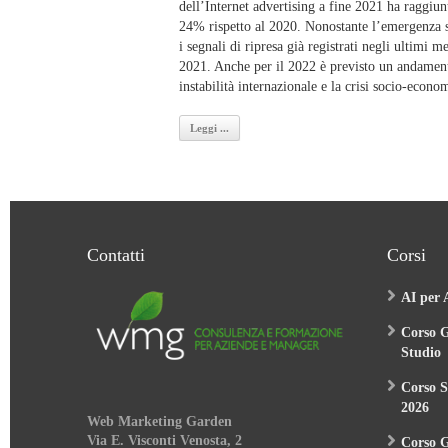
dell’Internet advertising a fine 2021 ha raggiunt
24% rispetto al 2020. Nonostante l’emergenza s
i segnali di ripresa già registrati negli ultimi m
2021. Anche per il 2022 è previsto un andament
instabilità internazionale e la crisi socio-econom
Leggi ...
Contatti
Corsi
AI per 
Corso G
Studio
Corso S
2026
Web Marketing Garden
Via E. Visconti Venosta, 2
Corso 