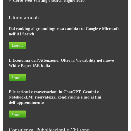
Corso Web Writing e search engine 2026
Ultimi articoli
Dal ranking al grounding: cosa cambia tra Google e Microsoft
nell’AI Search
Leggi ...
L’Economia dell’Attenzione: Oltre la Viewability nel nuovo
White Paper IAB Italia
Leggi ...
File caricati e conversazioni in ChatGPT, Gemini e
NotebookLM: riservatezza, condivisione e uso ai fini
dell’apprendimento
Leggi ...
Consulenza, Pubblicazioni e Chi sono