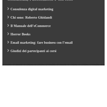
Consulenza digital marketing
Chi sono: Roberto Ghislandi
Il Manuale dell’eCommerce
Horror Books
Email marketing: fare business con l’email
Giudizi dei partecipanti ai corsi
Web Marketing Garden
- by Roberto Ghislandi © 2026
AI per Aziende: opportunità e pratica
/
Corso GA4 (Google Analytics 4) e Looker Studio
/
Corso SEO & AI per i Motori di Ricerca 2026
/
Corso Google Tag Manager 2026
/
Corso Strategic Email Marketing 2026
/
Corso Digital Marketing & eCommerce 2026
/