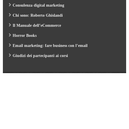
Consulenza digital marketing
Chi sono: Roberto Ghislandi
Il Manuale dell’eCommerce
Horror Books
Email marketing: fare business con l’email
Giudizi dei partecipanti ai corsi
Web Marketing Garden
- by Roberto Ghislandi © 2026
AI per Aziende: opportunità e pratica
/
Corso GA4 (Google Analytics 4) e Looker Studio
/
Corso SEO & AI per i Motori di Ricerca 2026
/
Corso Google Tag Manager 2026
/
Corso Strategic Email Marketing 2026
/
Corso Digital Marketing & eCommerce 2026
/
Corso Google ADS e AI 2026
/
Corso Web Writing e search engine 2026