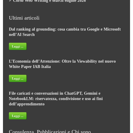
Corso Web Writing e search engine 2026
Ultimi articoli
Dal ranking al grounding: cosa cambia tra Google e Microsoft
nell’AI Search
Leggi ...
L’Economia dell’Attenzione: Oltre la Viewability nel nuovo
White Paper IAB Italia
Leggi ...
File caricati e conversazioni in ChatGPT, Gemini e
NotebookLM: riservatezza, condivisione e uso ai fini
dell’apprendimento
Leggi ...
Consulenza, Pubblicazioni e Chi sono