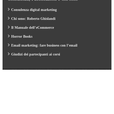
Consulenza digital marketing
Chi sono: Roberto Ghislandi
Il Manuale dell’eCommerce
Horror Books
Email marketing: fare business con l’email
Giudizi dei partecipanti ai corsi
Web Marketing Garden
- by Roberto Ghislandi © 2026
AI per Aziende: opportunità e pratica
/
Corso GA4 (Google Analytics 4) e Looker Studio
/
Corso SEO & AI per i Motori di Ricerca 2026
/
Corso Google Tag Manager 2026
/
Corso Strategic Email Marketing 2026
/
Corso Digital Marketing & eCommerce 2026
/