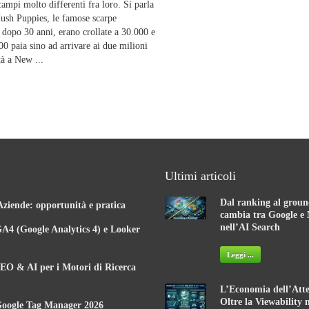
mpi molto differenti fra loro. Si parla
ush Puppies, le famose scarpe
 dopo 30 anni, erano crollate a 30.000 e
00 paia sino ad arrivare ai due milioni
tà a New ...
Ultimi articoli
Dal ranking al groun
Aziende: opportunità e pratica
cambia tra Google e 
nell’AI Search
A4 (Google Analytics 4) e Looker
Leggi ...
EO & AI per i Motori di Ricerca
L’Economia dell’Atte
Oltre la Viewability 
Google Tag Manager 2026