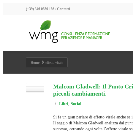
(+39) 346 0830 186
/
Contatti
Home
effetto virale
Malcom Gladwell: Il Punto Criti
piccoli cambiamenti.
/
Libri
,
Social
Si fa un gran parlare di effetto virale anche se 
Il saggio di Malcom Gladwell analizza dal punto 
successo, cercando ogni volta l’effetto virale s