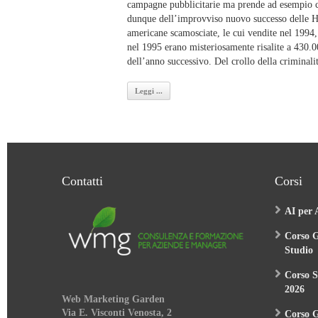
campagne pubblicitarie ma prende ad esempio ca
dunque dell’improvviso nuovo successo delle H
americane scamosciate, le cui vendite nel 1994,
nel 1995 erano misteriosamente risalite a 430.0
dell’anno successivo. Del crollo della criminali
Leggi ...
Contatti
Corsi
AI per 
Corso G
Studio
Corso S
2026
Web Marketing Garden
Via E. Visconti Venosta, 2
Corso 