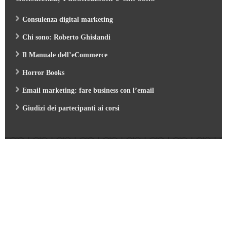
Consulenza digital marketing
Chi sono: Roberto Ghislandi
Il Manuale dell’eCommerce
Horror Books
Email marketing: fare business con l’email
Giudizi dei partecipanti ai corsi
Web Marketing Garden
- by Roberto Ghislandi © 2026
AI per Aziende: opportunità e pratica
/
Corso GA4 (Google Analytics 4) e Looker Studio
/
Corso SEO & AI per i Motori di Ricerca 2026
/
Corso Google Tag Manager 2026
/
Corso Strategic Email Marketing 2026
/
Corso Digital Marketing & eCommerce 2026
/