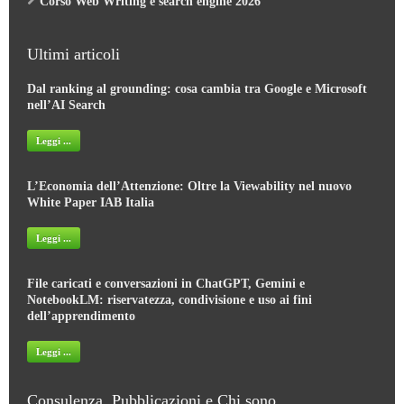
Corso Web Writing e search engine 2026
Ultimi articoli
Dal ranking al grounding: cosa cambia tra Google e Microsoft
nell’AI Search
Leggi ...
L’Economia dell’Attenzione: Oltre la Viewability nel nuovo
White Paper IAB Italia
Leggi ...
File caricati e conversazioni in ChatGPT, Gemini e
NotebookLM: riservatezza, condivisione e uso ai fini
dell’apprendimento
Leggi ...
Consulenza, Pubblicazioni e Chi sono