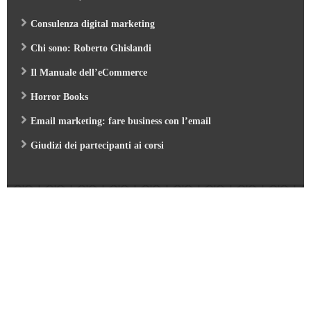
Consulenza digital marketing
Chi sono: Roberto Ghislandi
Il Manuale dell’eCommerce
Horror Books
Email marketing: fare business con l’email
Giudizi dei partecipanti ai corsi
Web Marketing Garden
- by Roberto Ghislandi © 2026
AI per Aziende: opportunità e pratica
/
Corso GA4 (Google Analytics 4) e Looker Studio
/
Corso SEO & AI per i Motori di Ricerca 2026
/
Corso Google Tag Manager 2026
/
Corso Strategic Email Marketing 2026
/
Corso Digital Marketing & eCommerce 2026
/
Corso Google ADS e AI 2026
/
Corso Web Writing e search engine 2026