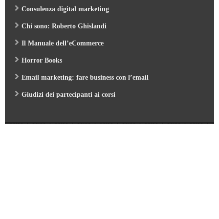
Consulenza digital marketing
Chi sono: Roberto Ghislandi
Il Manuale dell’eCommerce
Horror Books
Email marketing: fare business con l’email
Giudizi dei partecipanti ai corsi
Web Marketing Garden
- by Roberto Ghislandi © 2026
AI per Aziende: opportunità e pratica
/
Corso GA4 (Google Analytics 4) e Looker Studio
/
Corso SEO & AI per i Motori di Ricerca 2026
/
Corso Google Tag Manager 2026
/
Corso Strategic Email Marketing 2026
/
Corso Digital Marketing & eCommerce 2026
/
Corso Google ADS e AI 2026
/
Corso Web Writing e search engine 2026