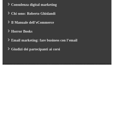
Consulenza digital marketing
Chi sono: Roberto Ghislandi
Il Manuale dell’eCommerce
Horror Books
Email marketing: fare business con l’email
Giudizi dei partecipanti ai corsi
Web Marketing Garden
- by Roberto Ghislandi © 2026
AI per Aziende: opportunità e pratica
/
Corso GA4 (Google Analytics 4) e Looker Studio
/
Corso SEO & AI per i Motori di Ricerca 2026
/
Corso Google Tag Manager 2026
/
Corso Strategic Email Marketing 2026
/
Corso Digital Marketing & eCommerce 2026
/
Corso Google ADS e AI 2026
/
Corso Web Writing e search engine 2026