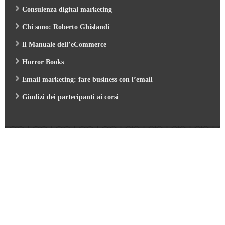
Consulenza digital marketing
Chi sono: Roberto Ghislandi
Il Manuale dell’eCommerce
Horror Books
Email marketing: fare business con l’email
Giudizi dei partecipanti ai corsi
Web Marketing Garden
- by Roberto Ghislandi © 2026
AI per Aziende: opportunità e pratica
/
Corso GA4 (Google Analytics 4) e Looker Studio
/
Corso SEO & AI per i Motori di Ricerca 2026
/
Corso Google Tag Manager 2026
/
Corso Strategic Email Marketing 2026
/
Corso Digital Marketing & eCommerce 2026
/
Corso Google ADS e AI 2026
/
Corso Web Writing e search engine 2026