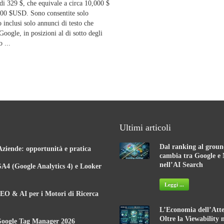
di 329 $, che equivale a circa 10,000 $
.00 $USD. Sono consentite solo
inclusi solo annunci di testo che
 Google, in posizioni al di sotto degli
 ...
Ultimi articoli
Dal ranking al groun
Aziende: opportunità e pratica
cambia tra Google e 
nell’AI Search
A4 (Google Analytics 4) e Looker
Leggi ...
EO & AI per i Motori di Ricerca
L’Economia dell’Atte
Oltre la Viewability 
Google Tag Manager 2026