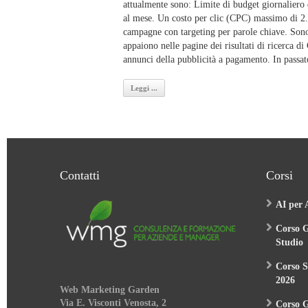
attualmente sono: Limite di budget giornaliero 
al mese. Un costo per clic (CPC) massimo di 2
campagne con targeting per parole chiave. Sono 
appaiono nelle pagine dei risultati di ricerca di
annunci della pubblicità a pagamento. In passato
Leggi ...
Contatti
Corsi
AI per 
Corso G
Studio
Corso S
2026
Web Marketing Garden
Via E. Visconti Venosta, 2
Corso 