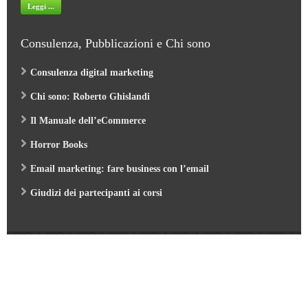
Leggi ...
Consulenza, Pubblicazioni e Chi sono
Consulenza digital marketing
Chi sono: Roberto Ghislandi
Il Manuale dell’eCommerce
Horror Books
Email marketing: fare business con l’email
Giudizi dei partecipanti ai corsi
Web Marketing Garden
- by Roberto Ghislandi © 2026
AI per Aziende: opportunità e pratica
/
Corso GA4 (Google Analytics 4) e Looker Studio
/
Corso SEO & AI per i Motori di Ricerca 2026
/