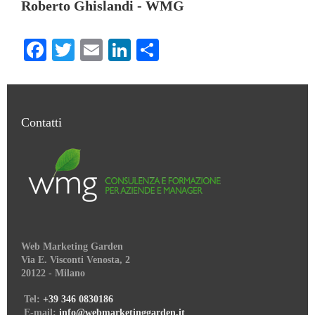
Roberto Ghislandi - WMG
Facebook
Twitter
Email
LinkedIn
Condividi
Contatti
Web Marketing Garden
Via E. Visconti Venosta, 2
20122 - Milano
Tel:
+39 346 0830186
E-mail:
info@webmarketinggarden.it