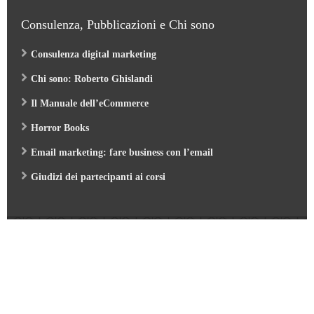
Consulenza, Pubblicazioni e Chi sono
Consulenza digital marketing
Chi sono: Roberto Ghislandi
Il Manuale dell’eCommerce
Horror Books
Email marketing: fare business con l’email
Giudizi dei partecipanti ai corsi
Web Marketing Garden
- by Roberto Ghislandi © 2026
AI per Aziende: opportunità e pratica
/
Corso GA4 (Google Analytics 4) e Looker Studio
/
Corso SEO & AI per i Motori di Ricerca 2026
/
Corso Google Tag Manager 2026
/