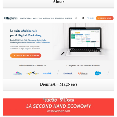
Almar
Leggi ...
DienneA – MagNews
Leggi ...