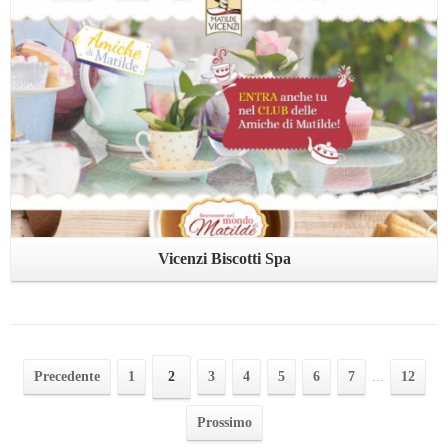
Leggi ...
Vicenzi Biscotti Spa
Precedente
1
2
3
4
5
6
7
...
12
Prossimo